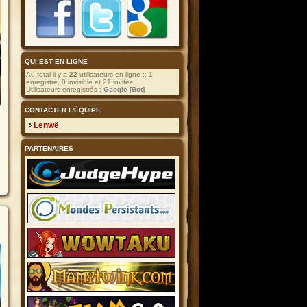
QUI EST EN LIGNE
Au total il y a
22
utilisateurs en ligne :: 1
enregistré, 0 invisible et 21 invités
Utilisateurs enregistrés :
Google [Bot]
CONTACTER L'ÉQUIPE
s
Lenwë
PARTENAIRES