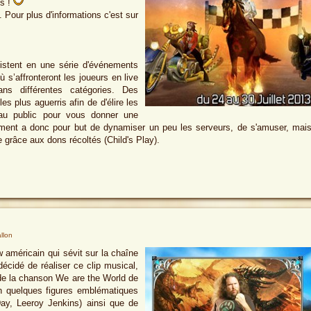
es !
 Pour plus d'informations c'est sur
istent en une série d'événements
ù s’affronteront les joueurs en live
ns différentes catégories. Des
es plus aguerris afin de d'élire les
 au public pour vous donner une
ment a donc pour but de dynamiser un peu les serveurs, de s'amuser, mai
e grâce aux dons récoltés (Child's Play).
llon
 américain qui sévit sur la chaîne
écidé de réaliser ce clip musical,
 de la chanson We are the World de
n quelques figures emblématiques
y, Leeroy Jenkins) ainsi que de