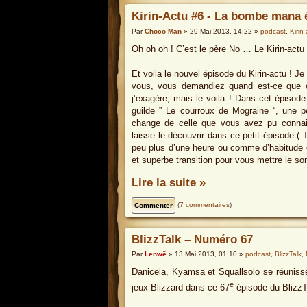
Kirin-Actu #6 - La bombe mana 
Par
Choco Man
» 29 Mai 2013, 14:22 »
podcast
,
Kirin
Oh oh oh ! C’est le père No … Le Kirin-actu 
Et voila le nouvel épisode du Kirin-actu ! Je
vous, vous demandiez quand est-ce que cet
j’exagère, mais le voila ! Dans cet épisod
guilde ” Le courroux de Mograine “, une pe
change de celle que vous avez pu connait
laisse le découvrir dans ce petit épisode ( T
peu plus d’une heure ou comme d’habitude o
et superbe transition pour vous mettre le s
Lire la suite »
(
7 commentaires
)
BlizzTalk – Numéro 67
Par
Lenwë
» 13 Mai 2013, 01:10 »
podcast
,
BlizzTalk
,
Danicela, Kyamsa et Squallsolo se réunissen
e
jeux Blizzard dans ce 67
épisode du BlizzT