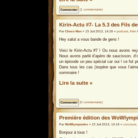
(
1 commentaire
)
Kirin-Actu #7- La 5.3 des Fils d
Par
Choco Man
» 15 Juil 2013, 14:26 »
podcast
,
Kirin 
Hey salut a vous bande de gens !
Voici le Kirin-Actu #7 ! Ou nous avons reçu
Nous avons parlé d’apéro de saucisson, d’o
un épisode un peu spécial car oui ! ce fut
Dans tous les cas j'espère que vous l’aime
sommaire !
Lire la suite »
(
0 commentaire
)
Première édition des WoWlympi
Par
WoWlympiades
» 15 Juil 2013, 14:16 »
concours
,
Bonjour à tous !