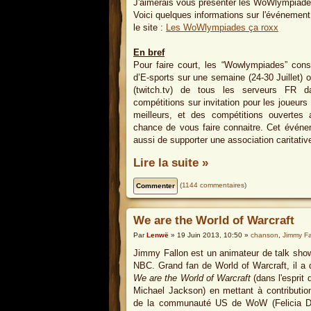
J'aimerais vous présenter les WoWlympiad
Voici quelques informations sur l'événement.
le site :
Les WoWlympiades ça roxx
En bref
Pour faire court, les “Wowlympiades” cons
d’E-sports sur une semaine (24-30 Juillet) o
(twitch.tv) de tous les serveurs FR da
compétitions sur invitation pour les joueurs l
meilleurs, et des compétitions ouvertes
chance de vous faire connaitre. Cet événe
aussi de supporter une association caritativ
Lire la suite »
(
1144 commentaires
)
We are the World of Warcraft
Par
Lenwë
» 19 Juin 2013, 10:50 »
chanson
,
Jimmy Fa
Jimmy Fallon est un animateur de talk show
NBC. Grand fan de World of Warcraft, il a d
We are the World of Warcraft
(dans l'esprit
Michael Jackson) en mettant à contributio
de la communauté US de WoW (Felicia Da