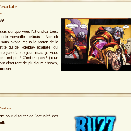
écarlate
-actu
#6 !
 suis sur que vous l’attendiez tous,
te merveille sortirais... Non ok
e nous avons reçus le patron de la
tite guilde Roleplay écarlate, qui
re jusqu’à ce jour, mais je vous
out est piti ! C’est mignon ! ) d’un
nt discutent de plusieurs choses,
ommaire !
Danicela
t pour discuter de l’actualité des
alk.