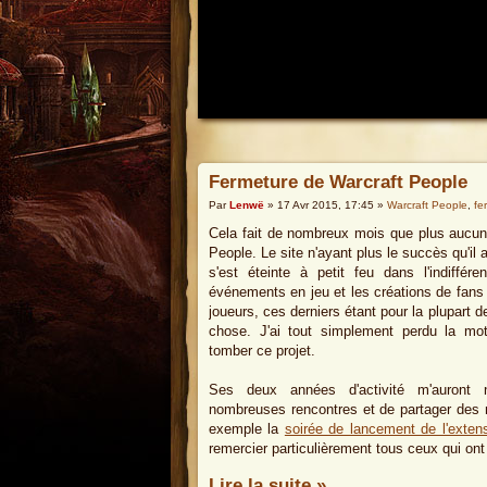
Fermeture de Warcraft People
Par
Lenwë
» 17 Avr 2015, 17:45 »
Warcraft People
,
fe
Cela fait de nombreux mois que plus aucun a
People. Le site n'ayant plus le succès qu'i
s'est éteinte à petit feu dans l'indiffére
événements en jeu et les créations de fans
joueurs, ces derniers étant pour la plupart 
chose. J'ai tout simplement perdu la motiv
tomber ce projet.
Ses deux années d'activité m'auront
nombreuses rencontres et de partager des
exemple la
soirée de lancement de l'exten
remercier particulièrement tous ceux qui ont 
Lire la suite »