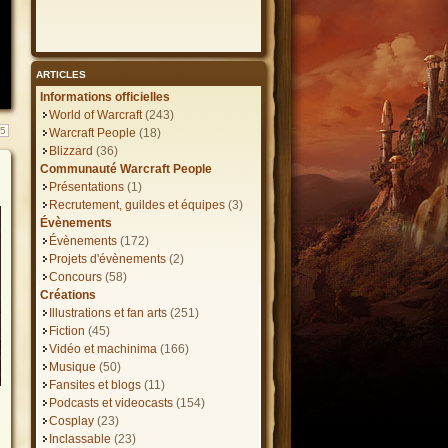
ARTICLES
Informations officielles
World of Warcraft
(243)
35
Warcraft People
(18)
Blizzard
(36)
Communauté Warcraft People
Présentations
(1)
Recrutement, guildes et équipes
(3)
Évènements
Évènements
(172)
Projets d'évènements
(2)
Concours
(58)
Créations
Illustrations et fan arts
(251)
Fiction
(45)
Vidéo et machinima
(166)
Musique
(50)
Fansites et blogs
(11)
Podcasts et videocasts
(154)
Cosplay
(23)
Inclassable
(23)