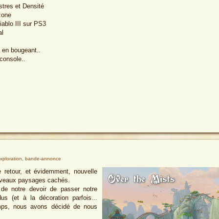
tres et Densité
zone
ablo III sur PS3
al
 en bougeant..
 console..
xploration
,
bande-annonce
 retour, et évidemment, nouvelle
ouveaux paysages cachés.
de notre devoir de passer notre
s (et à la décoration parfois...
emps, nous avons décidé de nous