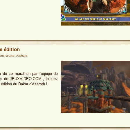
e édition
ent
,
course
,
Azshara
on de ce marathon par l'équipe de
iles de JEUXVIDEO.COM , laissez
édition du Dakar d'Azeroth !