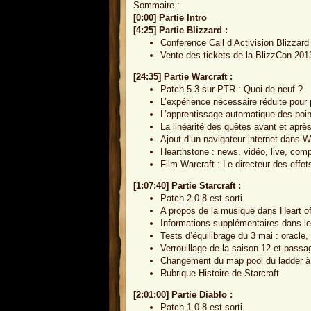
Sommaire :
[0:00] Partie Intro
[4:25] Partie Blizzard :
Conference Call d’Activision Blizzar
Vente des tickets de la BlizzCon 201
[24:35] Partie Warcraft :
Patch 5.3 sur PTR : Quoi de neuf ?
L’expérience nécessaire réduite pour
L’apprentissage automatique des poin
La linéarité des quêtes avant et apr
Ajout d’un navigateur internet dans
Hearthstone : news, vidéo, live, comp
Film Warcraft : Le directeur des effe
[1:07:40] Partie Starcraft :
Patch 2.0.8 est sorti
A propos de la musique dans Heart o
Informations supplémentaires dans le
Tests d’équilibrage du 3 mai : oracle, 
Verrouillage de la saison 12 et passa
Changement du map pool du ladder à 
Rubrique Histoire de Starcraft
[2:01:00] Partie Diablo :
Patch 1.0.8 est sorti