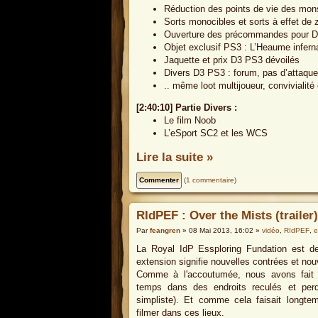
Réduction des points de vie des mons
Sorts monocibles et sorts à effet de 
Ouverture des précommandes pour Di
Objet exclusif PS3 : L’Heaume infern
Jaquette et prix D3 PS3 dévoilés
Divers D3 PS3 : forum, pas d’attaque
.. même loot multijoueur, convivialité
[2:40:10] Partie Divers :
Le film Noob
L’eSport SC2 et les WCS
Lire la suite »
(
1 commentaire
)
RIdPEF : Over the Mists (trailer)
Par
feangren
» 08 Mai 2013, 16:02 »
vidéo
,
RIdPEF
,
e
La Royal IdP Essploring Fundation est de
extension signifie nouvelles contrées et n
Comme à l'accoutumée, nous avons fait 
temps dans des endroits reculés et perdu
simpliste). Et comme cela faisait longt
filmer dans ces lieux.