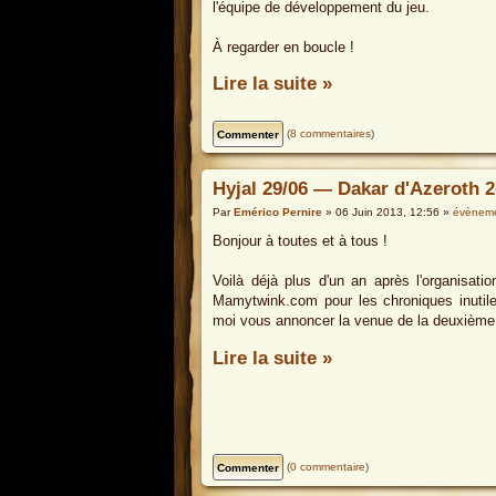
l'équipe de développement du jeu.
À regarder en boucle !
Lire la suite »
(
8 commentaires
)
Hyjal 29/06 — Dakar d'Azeroth 2
Par
Emérico Pernire
» 06 Juin 2013, 12:56 »
évènem
Bonjour à toutes et à tous !
Voilà déjà plus d'un an après l'organisati
Mamytwink.com pour les chroniques inut
moi vous annoncer la venue de la deuxième 
Lire la suite »
(
0 commentaire
)