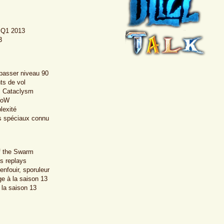
d Q1 2013
3
 passer niveau 90
ts de vol
ès Cataclysm
 WoW
lexité
ts spéciaux connu
f the Swarm
s replays
enfouir, sporuleur
ge à la saison 13
la saison 13