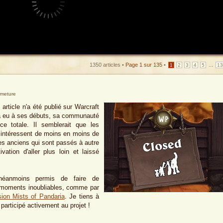
1350 articles •
Page
1
sur
135
•
...
1
2
3
4
5
1
rmeture
rticle n'a été publié sur Warcraft
l a eu à ses débuts, sa communauté
nce totale. Il semblerait que les
 intéressent de moins en moins de
des anciens qui sont passés à autre
ation d'aller plus loin et laissé
 néanmoins permis de faire de
 moments inoubliables, comme par
sion Mists of Pandaria
. Je tiens à
participé activement au projet !