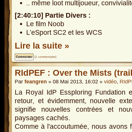
.. même loot multijoueur, conviviali
[2:40:10] Partie Divers :
Le film Noob
L’eSport SC2 et les WCS
Lire la suite »
(
1 commentaire
)
RIdPEF : Over the Mists (trail
Par
feangren
» 08 Mai 2013, 16:02 »
vidéo
,
RIdP
La Royal IdP Essploring Fundation 
retour, et évidemment, nouvelle ext
signifie nouvelles contrées et nou
paysages cachés.
Comme à l'accoutumée, nous avons f