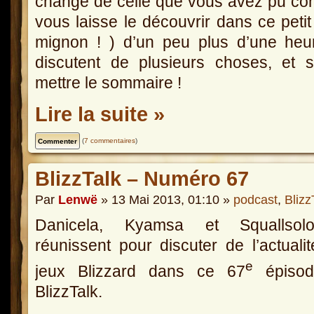
change de celle que vous avez pu conn
vous laisse le découvrir dans ce petit 
mignon ! ) d’un peu plus d’une he
discutent de plusieurs choses, et 
mettre le sommaire !
Lire la suite »
(
7 commentaires
)
BlizzTalk – Numéro 67
Par
Lenwë
» 13 Mai 2013, 01:10 »
podcast
,
Blizz
Danicela, Kyamsa et Squallso
réunissent pour discuter de l’actuali
e
jeux Blizzard dans ce 67
épisod
BlizzTalk.