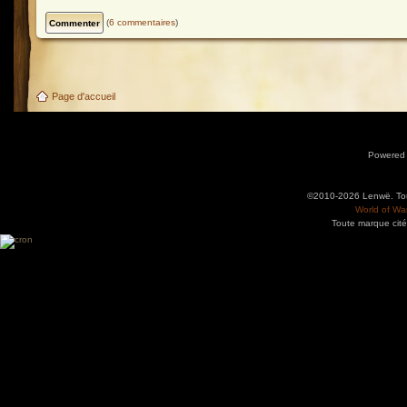
(
6 commentaires
)
Page d'accueil
Powered
©2010-2026 Lenwë. Tous
World of War
Toute marque cité
Utilisez l'adresse suivante pour accéder au calendrier des évènements depuis d'autres app
charge le format iCal.