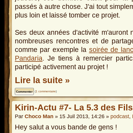
passés à autre chose. J'ai tout simplem
plus loin et laissé tomber ce projet.
Ses deux années d'activité m'auront 
nombreuses rencontres et de partag
comme par exemple la
soirée de lanc
Pandaria
. Je tiens à remercier parti
participé activement au projet !
Lire la suite »
(
1 commentaire
)
Kirin-Actu #7- La 5.3 des Fil
Par
Choco Man
» 15 Juil 2013, 14:26 »
podcast
,
Hey salut a vous bande de gens !