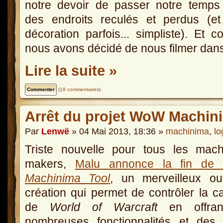
notre devoir de passer notre temps
des endroits reculés et perdus (et
décoration parfois... simpliste). Et 
nous avons décidé de nous filmer dans
Lire la suite »
(
18 commentaires
)
Arrêt du projet WoW Machin
Par
Lenwë
» 04 Mai 2013, 18:36 »
machinima
,
lo
Triste nouvelle pour tous les mach
makers,
Malu annonce la fin d
Machinima Tool
, un merveilleux ou
création qui permet de contrôler la 
de
World of Warcraft
en offran
nombreuses fonctionnalités et des 