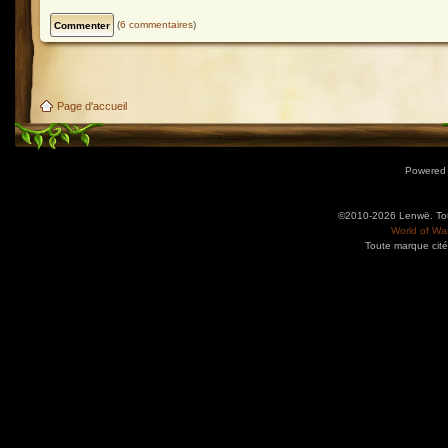
(
6 commentaires
)
Page d'accueil
Powered
©2010-2026 Lenwë. Tous
World of War
Toute marque cité
Utilisez l'adresse suivante pour accéder au calendrier des évènements depuis d'autres app
charge le format iCal.