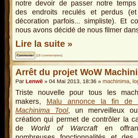
notre devoir de passer notre temps
des endroits reculés et perdus (et
décoration parfois... simpliste). Et 
nous avons décidé de nous filmer dans
Lire la suite »
(
18 commentaires
)
Arrêt du projet WoW Machin
Par
Lenwë
» 04 Mai 2013, 18:36 »
machinima
,
lo
Triste nouvelle pour tous les mach
makers,
Malu annonce la fin d
Machinima Tool
, un merveilleux ou
création qui permet de contrôler la 
de
World of Warcraft
en offran
nombreuses fonctionnalités et des 