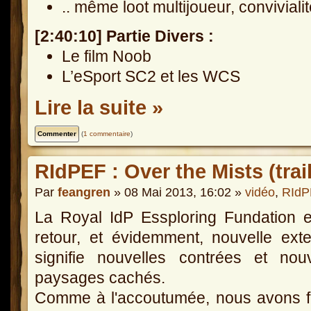
.. même loot multijoueur, conviviali
[2:40:10] Partie Divers :
Le film Noob
L’eSport SC2 et les WCS
Lire la suite »
(
1 commentaire
)
RIdPEF : Over the Mists (trail
Par
feangren
» 08 Mai 2013, 16:02 »
vidéo
,
RIdP
La Royal IdP Essploring Fundation 
retour, et évidemment, nouvelle ext
signifie nouvelles contrées et nou
paysages cachés.
Comme à l'accoutumée, nous avons f