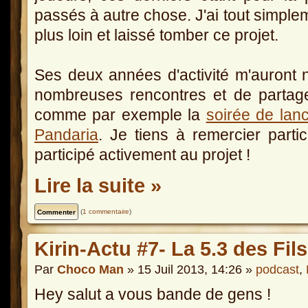
passés à autre chose. J'ai tout simplem
plus loin et laissé tomber ce projet.
Ses deux années d'activité m'auront 
nombreuses rencontres et de partag
comme par exemple la
soirée de lanc
Pandaria
. Je tiens à remercier parti
participé activement au projet !
Lire la suite »
(
1 commentaire
)
Kirin-Actu #7- La 5.3 des Fil
Par
Choco Man
» 15 Juil 2013, 14:26 »
podcast
,
Hey salut a vous bande de gens !