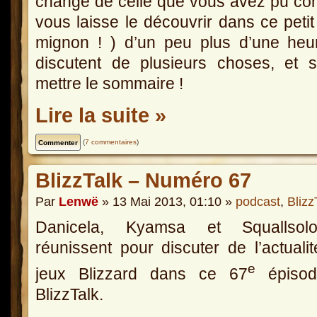
change de celle que vous avez pu conn
vous laisse le découvrir dans ce petit 
mignon ! ) d’un peu plus d’une he
discutent de plusieurs choses, et 
mettre le sommaire !
Lire la suite »
(
7 commentaires
)
BlizzTalk – Numéro 67
Par
Lenwë
» 13 Mai 2013, 01:10 »
podcast
,
Blizz
Danicela, Kyamsa et Squallso
réunissent pour discuter de l’actuali
e
jeux Blizzard dans ce 67
épisod
BlizzTalk.