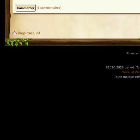
(
6 commentaires
)
Page d'accueil
Powered
©2010-2026 Lenwë. Tous
World of War
Toute marque cité
Utilisez l'adresse suivante pour accéder au calendrier des évènements depuis d'autres app
charge le format iCal.