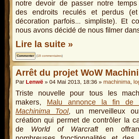
notre devoir de passer notre temps
des endroits reculés et perdus (et
décoration parfois... simpliste). Et 
nous avons décidé de nous filmer dans
Lire la suite »
(
18 commentaires
)
Arrêt du projet WoW Machin
Par
Lenwë
» 04 Mai 2013, 18:36 »
machinima
,
lo
Triste nouvelle pour tous les mach
makers,
Malu annonce la fin d
Machinima Tool
, un merveilleux ou
création qui permet de contrôler la 
de
World of Warcraft
en offran
nombreuses fonctionnalités et des 