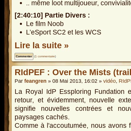
.. même loot multijoueur, conviviali
[2:40:10] Partie Divers :
Le film Noob
L’eSport SC2 et les WCS
Lire la suite »
(
1 commentaire
)
RIdPEF : Over the Mists (trail
Par
feangren
» 08 Mai 2013, 16:02 »
vidéo
,
RIdP
La Royal IdP Essploring Fundation 
retour, et évidemment, nouvelle ext
signifie nouvelles contrées et nou
paysages cachés.
Comme à l'accoutumée, nous avons f