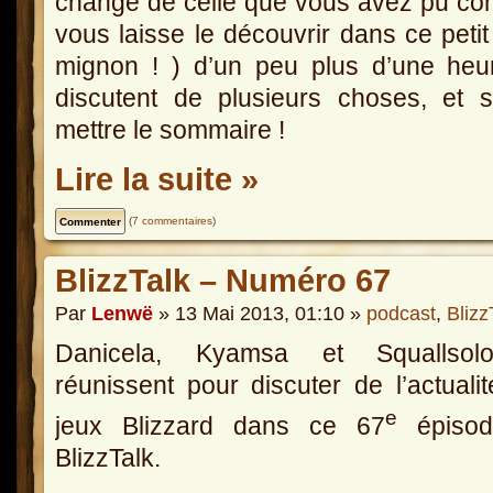
change de celle que vous avez pu conn
vous laisse le découvrir dans ce petit 
mignon ! ) d’un peu plus d’une he
discutent de plusieurs choses, et 
mettre le sommaire !
Lire la suite »
(
7 commentaires
)
BlizzTalk – Numéro 67
Par
Lenwë
» 13 Mai 2013, 01:10 »
podcast
,
Blizz
Danicela, Kyamsa et Squallso
réunissent pour discuter de l’actuali
e
jeux Blizzard dans ce 67
épisod
BlizzTalk.