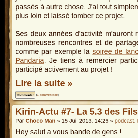
passés à autre chose. J'ai tout simplem
plus loin et laissé tomber ce projet.
Ses deux années d'activité m'auront 
nombreuses rencontres et de partag
comme par exemple la
soirée de lanc
Pandaria
. Je tiens à remercier parti
participé activement au projet !
Lire la suite »
(
1 commentaire
)
Kirin-Actu #7- La 5.3 des Fil
Par
Choco Man
» 15 Juil 2013, 14:26 »
podcast
,
Hey salut a vous bande de gens !