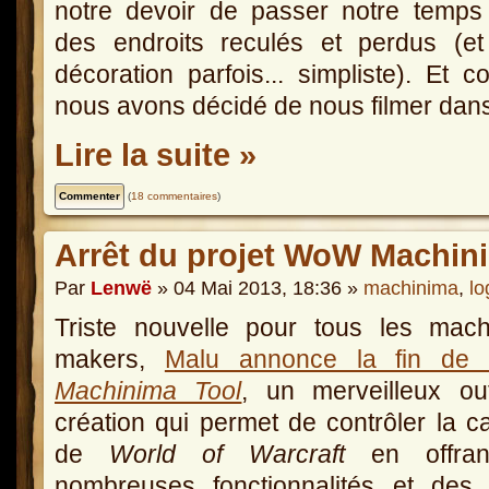
notre devoir de passer notre temps
des endroits reculés et perdus (et
décoration parfois... simpliste). Et 
nous avons décidé de nous filmer dans
Lire la suite »
(
18 commentaires
)
Arrêt du projet WoW Machin
Par
Lenwë
» 04 Mai 2013, 18:36 »
machinima
,
lo
Triste nouvelle pour tous les mach
makers,
Malu annonce la fin d
Machinima Tool
, un merveilleux ou
création qui permet de contrôler la 
de
World of Warcraft
en offran
nombreuses fonctionnalités et des 