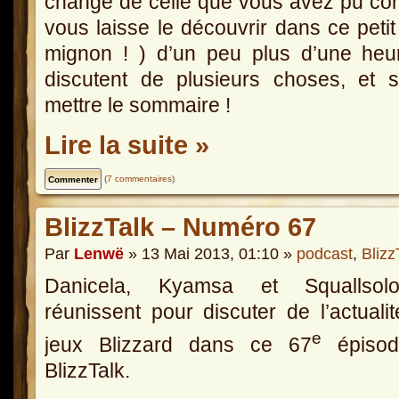
change de celle que vous avez pu conn
vous laisse le découvrir dans ce petit 
mignon ! ) d’un peu plus d’une he
discutent de plusieurs choses, et 
mettre le sommaire !
Lire la suite »
(
7 commentaires
)
BlizzTalk – Numéro 67
Par
Lenwë
» 13 Mai 2013, 01:10 »
podcast
,
Blizz
Danicela, Kyamsa et Squallso
réunissent pour discuter de l’actuali
e
jeux Blizzard dans ce 67
épisod
BlizzTalk.