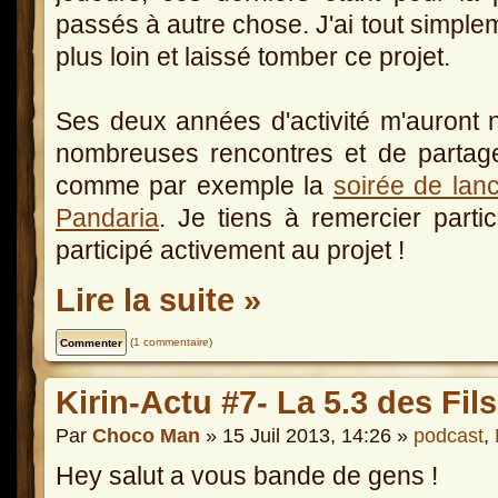
passés à autre chose. J'ai tout simplem
plus loin et laissé tomber ce projet.
Ses deux années d'activité m'auront 
nombreuses rencontres et de partag
comme par exemple la
soirée de lanc
Pandaria
. Je tiens à remercier parti
participé activement au projet !
Lire la suite »
(
1 commentaire
)
Kirin-Actu #7- La 5.3 des Fil
Par
Choco Man
» 15 Juil 2013, 14:26 »
podcast
,
Hey salut a vous bande de gens !