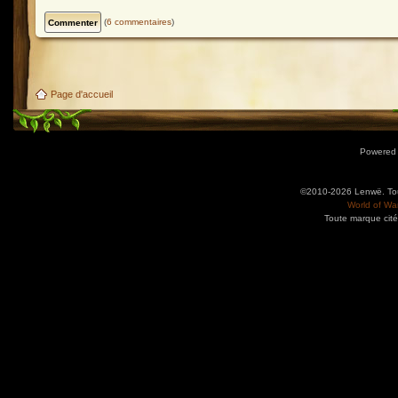
(
6 commentaires
)
Page d'accueil
Powered
©2010-2026 Lenwë. Tous
World of War
Toute marque cité
Utilisez l'adresse suivante pour accéder au calendrier des évènements depuis d'autres app
charge le format iCal.