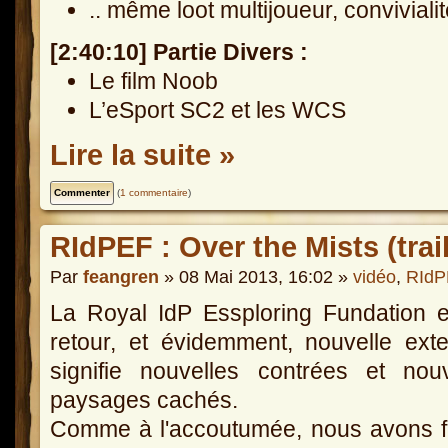
.. même loot multijoueur, conviviali
[2:40:10] Partie Divers :
Le film Noob
L’eSport SC2 et les WCS
Lire la suite »
(
1 commentaire
)
RIdPEF : Over the Mists (trail
Par
feangren
» 08 Mai 2013, 16:02 »
vidéo
,
RIdP
La Royal IdP Essploring Fundation 
retour, et évidemment, nouvelle ext
signifie nouvelles contrées et nou
paysages cachés.
Comme à l'accoutumée, nous avons f