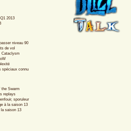
d Q1 2013
3
 passer niveau 90
ts de vol
ès Cataclysm
 WoW
lexité
ts spéciaux connu
f the Swarm
s replays
enfouir, sporuleur
ge à la saison 13
la saison 13