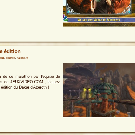
e édition
ent
,
course
,
Azshara
on de ce marathon par l'équipe de
iles de JEUXVIDEO.COM , laissez
édition du Dakar d'Azeroth !