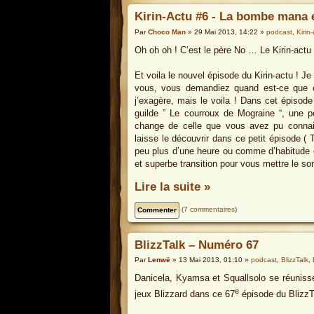
Kirin-Actu #6 - La bombe mana 
Par
Choco Man
» 29 Mai 2013, 14:22 »
podcast
,
Kirin
Oh oh oh ! C’est le père No … Le Kirin-actu 
Et voila le nouvel épisode du Kirin-actu ! Je
vous, vous demandiez quand est-ce que cet
j’exagère, mais le voila ! Dans cet épisod
guilde ” Le courroux de Mograine “, une pe
change de celle que vous avez pu connait
laisse le découvrir dans ce petit épisode ( T
peu plus d’une heure ou comme d’habitude o
et superbe transition pour vous mettre le s
Lire la suite »
(
7 commentaires
)
BlizzTalk – Numéro 67
Par
Lenwë
» 13 Mai 2013, 01:10 »
podcast
,
BlizzTalk
,
Danicela, Kyamsa et Squallsolo se réunissen
e
jeux Blizzard dans ce 67
épisode du BlizzT