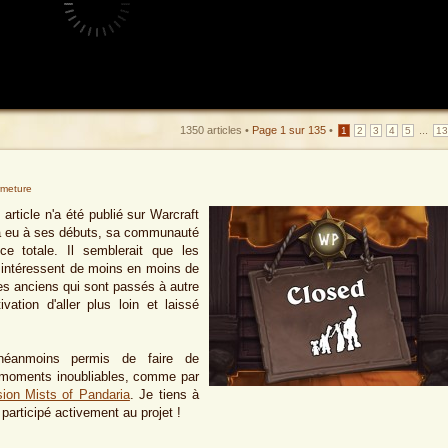
1350 articles •
Page
1
sur
135
•
...
1
2
3
4
5
1
rmeture
rticle n'a été publié sur Warcraft
l a eu à ses débuts, sa communauté
nce totale. Il semblerait que les
 intéressent de moins en moins de
des anciens qui sont passés à autre
ation d'aller plus loin et laissé
 néanmoins permis de faire de
 moments inoubliables, comme par
sion Mists of Pandaria
. Je tiens à
participé activement au projet !