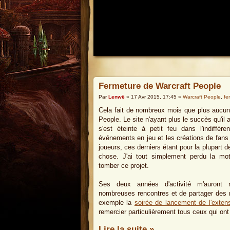
Fermeture de Warcraft People
Par
Lenwë
» 17 Avr 2015, 17:45 »
Warcraft People
,
fe
Cela fait de nombreux mois que plus aucun a
People. Le site n'ayant plus le succès qu'i
s'est éteinte à petit feu dans l'indiffére
événements en jeu et les créations de fans
joueurs, ces derniers étant pour la plupart 
chose. J'ai tout simplement perdu la motiv
tomber ce projet.
Ses deux années d'activité m'auront
nombreuses rencontres et de partager des
exemple la
soirée de lancement de l'exten
remercier particulièrement tous ceux qui ont 
Lire la suite »