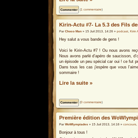
(
1 commentaire
)
Kirin-Actu #7- La 5.3 des Fils d
Par
Choco Man
» 15 Juil 2013, 14:26 »
podcast
,
Kirin 
Hey salut a vous bande de gens !
Voici le Kirin-Actu #7 ! Ou nous avons reçu
Nous avons parlé d’apéro de saucisson, d’o
un épisode un peu spécial car oui ! ce fut
Dans tous les cas j'espère que vous l’aime
sommaire !
Lire la suite »
(
0 commentaire
)
Première édition des WoWlympi
Par
WoWlympiades
» 15 Juil 2013, 14:16 »
concours
,
Bonjour à tous !