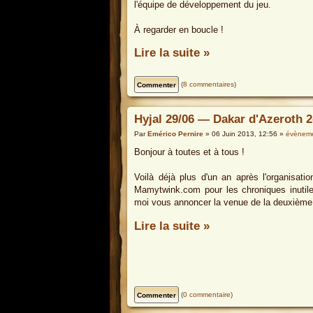
l'équipe de développement du jeu.
À regarder en boucle !
Lire la suite »
(
8 commentaires
)
Hyjal 29/06 — Dakar d'Azeroth 2
Par
Emérico Pernire
» 06 Juin 2013, 12:56 »
évènem
Bonjour à toutes et à tous !
Voilà déjà plus d'un an après l'organisati
Mamytwink.com pour les chroniques inut
moi vous annoncer la venue de la deuxième 
Lire la suite »
(
0 commentaire
)