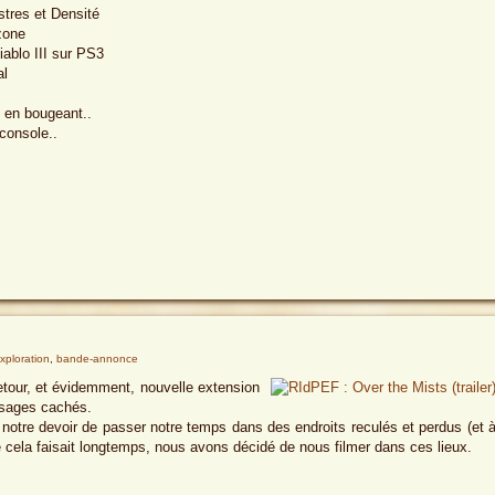
tres et Densité
zone
ablo III sur PS3
al
 en bougeant..
 console..
xploration
,
bande-annonce
etour, et évidemment, nouvelle extension
ysages cachés.
otre devoir de passer notre temps dans des endroits reculés et perdus (et 
e cela faisait longtemps, nous avons décidé de nous filmer dans ces lieux.