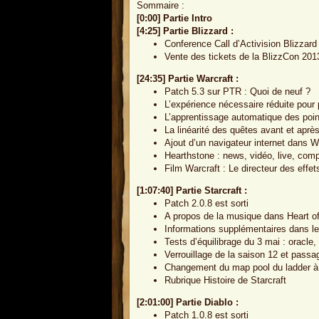
Sommaire :
[0:00] Partie Intro
[4:25] Partie Blizzard :
Conference Call d’Activision Blizzar
Vente des tickets de la BlizzCon 201
[24:35] Partie Warcraft :
Patch 5.3 sur PTR : Quoi de neuf ?
L’expérience nécessaire réduite pour
L’apprentissage automatique des poin
La linéarité des quêtes avant et apr
Ajout d’un navigateur internet dans
Hearthstone : news, vidéo, live, comp
Film Warcraft : Le directeur des effe
[1:07:40] Partie Starcraft :
Patch 2.0.8 est sorti
A propos de la musique dans Heart o
Informations supplémentaires dans le
Tests d’équilibrage du 3 mai : oracle, 
Verrouillage de la saison 12 et passa
Changement du map pool du ladder à 
Rubrique Histoire de Starcraft
[2:01:00] Partie Diablo :
Patch 1.0.8 est sorti