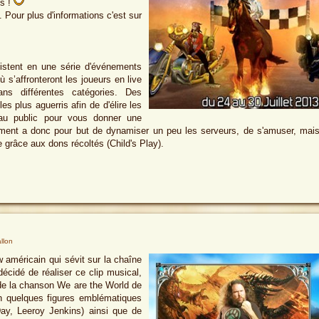
es !
 Pour plus d'informations c'est sur
istent en une série d'événements
ù s’affronteront les joueurs en live
ns différentes catégories. Des
es plus aguerris afin de d'élire les
 au public pour vous donner une
ment a donc pour but de dynamiser un peu les serveurs, de s'amuser, mai
e grâce aux dons récoltés (Child's Play).
llon
 américain qui sévit sur la chaîne
écidé de réaliser ce clip musical,
 de la chanson We are the World de
n quelques figures emblématiques
y, Leeroy Jenkins) ainsi que de