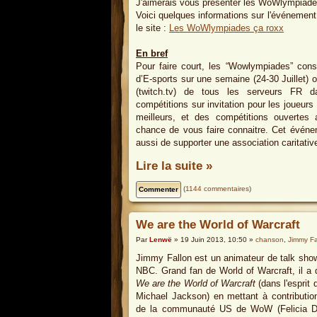
J'aimerais vous présenter les WoWlympiad
Voici quelques informations sur l'événement.
le site :
Les WoWlympiades ça roxx
En bref
Pour faire court, les “Wowlympiades” cons
d’E-sports sur une semaine (24-30 Juillet) o
(twitch.tv) de tous les serveurs FR da
compétitions sur invitation pour les joueurs l
meilleurs, et des compétitions ouvertes
chance de vous faire connaitre. Cet événe
aussi de supporter une association caritativ
Lire la suite »
(
1144 commentaires
)
We are the World of Warcraft
Par
Lenwë
» 19 Juin 2013, 10:50 »
chanson
,
Jimmy Fa
Jimmy Fallon est un animateur de talk show
NBC. Grand fan de World of Warcraft, il a d
We are the World of Warcraft
(dans l'esprit
Michael Jackson) en mettant à contributio
de la communauté US de WoW (Felicia Da