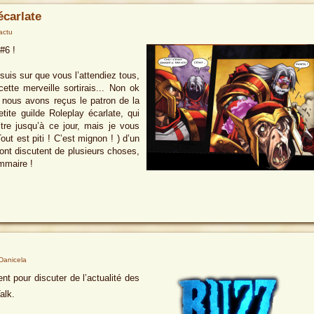
écarlate
-actu
#6 !
 suis sur que vous l’attendiez tous,
te merveille sortirais... Non ok
e nous avons reçus le patron de la
tite guilde Roleplay écarlate, qui
re jusqu’à ce jour, mais je vous
out est piti ! C’est mignon ! ) d’un
nt discutent de plusieurs choses,
ommaire !
Danicela
t pour discuter de l’actualité des
alk.