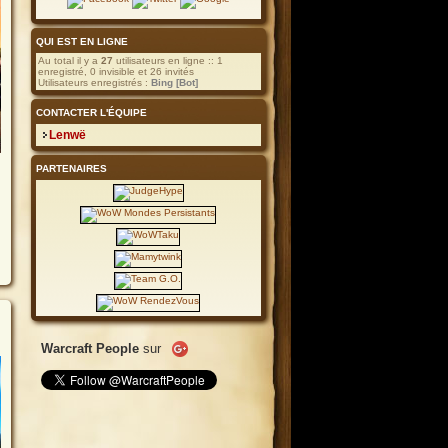
guilde
QUI EST EN LIGNE
Au total il y a
27
utilisateurs en ligne :: 1
enregistré, 0 invisible et 26 invités
Utilisateurs enregistrés :
Bing [Bot]
CONTACTER L'ÉQUIPE
Lenwë
PARTENAIRES
s
Warcraft People
sur