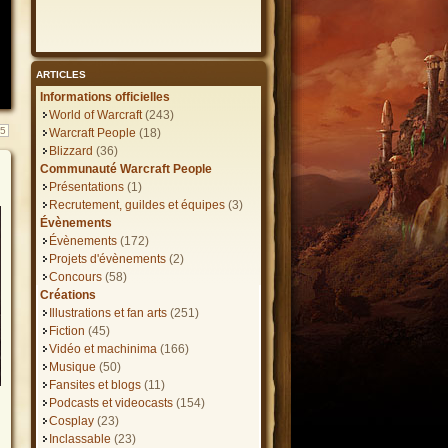
ARTICLES
Informations officielles
World of Warcraft
(243)
35
Warcraft People
(18)
Blizzard
(36)
Communauté Warcraft People
Présentations
(1)
Recrutement, guildes et équipes
(3)
Évènements
Évènements
(172)
Projets d'évènements
(2)
Concours
(58)
Créations
Illustrations et fan arts
(251)
Fiction
(45)
Vidéo et machinima
(166)
Musique
(50)
Fansites et blogs
(11)
Podcasts et videocasts
(154)
Cosplay
(23)
Inclassable
(23)