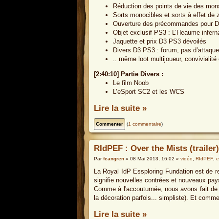
Réduction des points de vie des mons
Sorts monocibles et sorts à effet de 
Ouverture des précommandes pour Di
Objet exclusif PS3 : L’Heaume infern
Jaquette et prix D3 PS3 dévoilés
Divers D3 PS3 : forum, pas d’attaque
.. même loot multijoueur, convivialité
[2:40:10] Partie Divers :
Le film Noob
L’eSport SC2 et les WCS
Lire la suite »
(
1 commentaire
)
RIdPEF : Over the Mists (trailer)
Par
feangren
» 08 Mai 2013, 16:02 »
vidéo
,
RIdPEF
,
e
La Royal IdP Essploring Fundation est de r
signifie nouvelles contrées et nouveaux pa
Comme à l'accoutumée, nous avons fait de n
la décoration parfois... simpliste). Et comm
Lire la suite »