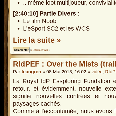
.. même loot multijoueur, conviviali
[2:40:10] Partie Divers :
Le film Noob
L’eSport SC2 et les WCS
Lire la suite »
(
1 commentaire
)
RIdPEF : Over the Mists (trail
Par
feangren
» 08 Mai 2013, 16:02 »
vidéo
,
RIdP
La Royal IdP Essploring Fundation 
retour, et évidemment, nouvelle ext
signifie nouvelles contrées et nou
paysages cachés.
Comme à l'accoutumée, nous avons f