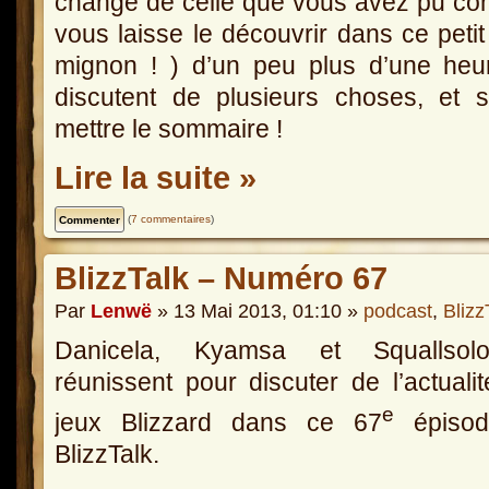
change de celle que vous avez pu conn
vous laisse le découvrir dans ce petit 
mignon ! ) d’un peu plus d’une he
discutent de plusieurs choses, et 
mettre le sommaire !
Lire la suite »
(
7 commentaires
)
BlizzTalk – Numéro 67
Par
Lenwë
» 13 Mai 2013, 01:10 »
podcast
,
Blizz
Danicela, Kyamsa et Squallso
réunissent pour discuter de l’actuali
e
jeux Blizzard dans ce 67
épisod
BlizzTalk.