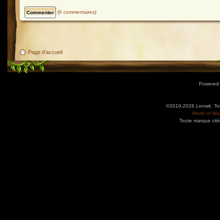
(
6 commentaires
)
Page d'accueil
Powered
©2010-2026 Lenwë. Tous
World of War
Toute marque cité
Utilisez l'adresse suivante pour accéder au calendrier des évènements depuis d'autres app
charge le format iCal.