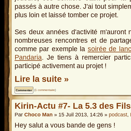
passés à autre chose. J'ai tout simplem
plus loin et laissé tomber ce projet.
Ses deux années d'activité m'auront 
nombreuses rencontres et de partag
comme par exemple la
soirée de lanc
Pandaria
. Je tiens à remercier parti
participé activement au projet !
Lire la suite »
(
1 commentaire
)
Kirin-Actu #7- La 5.3 des Fil
Par
Choco Man
» 15 Juil 2013, 14:26 »
podcast
,
Hey salut a vous bande de gens !