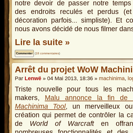
notre devoir de passer notre temps
des endroits reculés et perdus (et
décoration parfois... simpliste). Et 
nous avons décidé de nous filmer dans
Lire la suite »
(
18 commentaires
)
Arrêt du projet WoW Machin
Par
Lenwë
» 04 Mai 2013, 18:36 »
machinima
,
lo
Triste nouvelle pour tous les mach
makers,
Malu annonce la fin d
Machinima Tool
, un merveilleux ou
création qui permet de contrôler la 
de
World of Warcraft
en offran
nombreuses fonctionnalités et des 