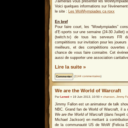
J'aimerais vous présenter les WoWlympiad
Voici quelques informations sur l'événement.
le site :
Les WoWlympiades ça roxx
En bref
Pour faire court, les “Wowlympiades” cons
d’E-sports sur une semaine (24-30 Juillet) o
(twitch.tv) de tous les serveurs FR da
compétitions sur invitation pour les joueurs l
meilleurs, et des compétitions ouvertes
chance de vous faire connaitre. Cet événe
aussi de supporter une association caritativ
Lire la suite »
(
1144 commentaires
)
We are the World of Warcraft
Par
Lenwë
» 19 Juin 2013, 10:50 »
chanson
,
Jimmy Fa
Jimmy Fallon est un animateur de talk show
NBC. Grand fan de World of Warcraft, il a d
We are the World of Warcraft
(dans l'esprit
Michael Jackson) en mettant à contributio
de la communauté US de WoW (Felicia Da