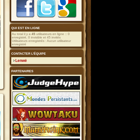
guilde
QUI EST EN LIGNE
Au total il y a
45
utilisateurs en ligne :: 0
enregistré, 0 invisible et 45 invités
Utilisateurs enregistrés : Aucun utilisateur
enregistré
CONTACTER L'ÉQUIPE
s
Lenwë
PARTENAIRES