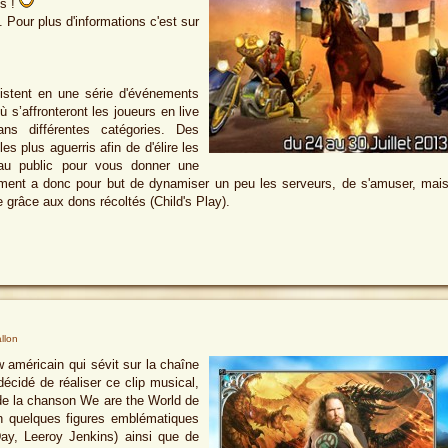
es !
 Pour plus d'informations c'est sur
istent en une série d'événements
ù s’affronteront les joueurs en live
ns différentes catégories. Des
es plus aguerris afin de d'élire les
 au public pour vous donner une
ment a donc pour but de dynamiser un peu les serveurs, de s'amuser, mai
e grâce aux dons récoltés (Child's Play).
llon
 américain qui sévit sur la chaîne
écidé de réaliser ce clip musical,
 de la chanson We are the World de
n quelques figures emblématiques
y, Leeroy Jenkins) ainsi que de