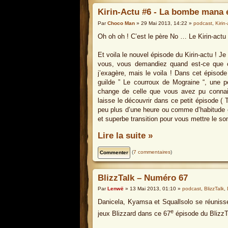
Kirin-Actu #6 - La bombe mana 
Par
Choco Man
» 29 Mai 2013, 14:22 »
podcast
,
Kirin
Oh oh oh ! C’est le père No … Le Kirin-actu 
Et voila le nouvel épisode du Kirin-actu ! Je
vous, vous demandiez quand est-ce que cet
j’exagère, mais le voila ! Dans cet épisod
guilde ” Le courroux de Mograine “, une pe
change de celle que vous avez pu connait
laisse le découvrir dans ce petit épisode ( T
peu plus d’une heure ou comme d’habitude o
et superbe transition pour vous mettre le s
Lire la suite »
(
7 commentaires
)
BlizzTalk – Numéro 67
Par
Lenwë
» 13 Mai 2013, 01:10 »
podcast
,
BlizzTalk
,
Danicela, Kyamsa et Squallsolo se réunissen
e
jeux Blizzard dans ce 67
épisode du BlizzT