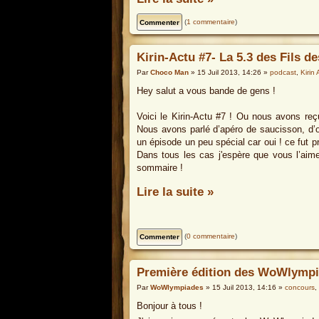
(
1 commentaire
)
Kirin-Actu #7- La 5.3 des Fils d
Par
Choco Man
» 15 Juil 2013, 14:26 »
podcast
,
Kirin 
Hey salut a vous bande de gens !
Voici le Kirin-Actu #7 ! Ou nous avons reçu
Nous avons parlé d’apéro de saucisson, d’o
un épisode un peu spécial car oui ! ce fut
Dans tous les cas j'espère que vous l’aime
sommaire !
Lire la suite »
(
0 commentaire
)
Première édition des WoWlympi
Par
WoWlympiades
» 15 Juil 2013, 14:16 »
concours
,
Bonjour à tous !