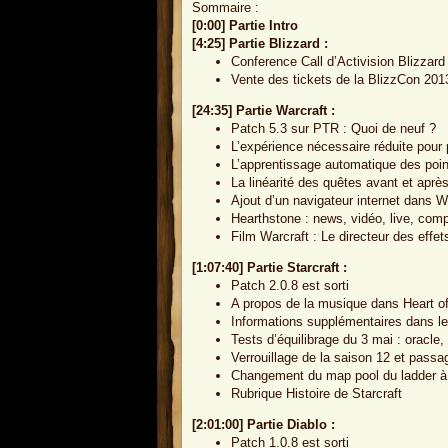
Sommaire :
[0:00] Partie Intro
[4:25] Partie Blizzard :
Conference Call d’Activision Blizzar
Vente des tickets de la BlizzCon 201
[24:35] Partie Warcraft :
Patch 5.3 sur PTR : Quoi de neuf ?
L’expérience nécessaire réduite pour
L’apprentissage automatique des poin
La linéarité des quêtes avant et apr
Ajout d’un navigateur internet dans
Hearthstone : news, vidéo, live, comp
Film Warcraft : Le directeur des effe
[1:07:40] Partie Starcraft :
Patch 2.0.8 est sorti
A propos de la musique dans Heart o
Informations supplémentaires dans le
Tests d’équilibrage du 3 mai : oracle, 
Verrouillage de la saison 12 et passa
Changement du map pool du ladder à 
Rubrique Histoire de Starcraft
[2:01:00] Partie Diablo :
Patch 1.0.8 est sorti