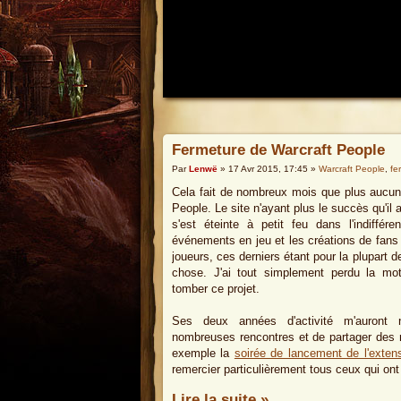
Fermeture de Warcraft People
Par
Lenwë
» 17 Avr 2015, 17:45 »
Warcraft People
,
fe
Cela fait de nombreux mois que plus aucun a
People. Le site n'ayant plus le succès qu'i
s'est éteinte à petit feu dans l'indiffére
événements en jeu et les créations de fans
joueurs, ces derniers étant pour la plupart 
chose. J'ai tout simplement perdu la motiv
tomber ce projet.
Ses deux années d'activité m'auront
nombreuses rencontres et de partager des
exemple la
soirée de lancement de l'exten
remercier particulièrement tous ceux qui ont 
Lire la suite »