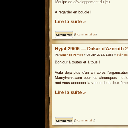
l'équipe de développement du jeu.
À regarder en boucle !
Lire la suite »
(
8 commentaires
)
Hyjal 29/06 — Dakar d'Azeroth 2
Par
Emérico Pernire
» 06 Juin 2013, 12:56 »
évènem
Bonjour à toutes et à tous !
Voilà déjà plus d'un an après l'organisati
Mamytwink.com pour les chroniques inut
moi vous annoncer la venue de la deuxième 
Lire la suite »
(
0 commentaire
)