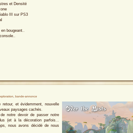
tres et Densité
zone
ablo III sur PS3
al
 en bougeant..
 console..
xploration
,
bande-annonce
 retour, et évidemment, nouvelle
ouveaux paysages cachés.
de notre devoir de passer notre
s (et à la décoration parfois...
emps, nous avons décidé de nous