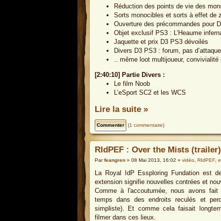
Réduction des points de vie des mons
Sorts monocibles et sorts à effet de 
Ouverture des précommandes pour Di
Objet exclusif PS3 : L’Heaume infern
Jaquette et prix D3 PS3 dévoilés
Divers D3 PS3 : forum, pas d’attaque
.. même loot multijoueur, convivialité
[2:40:10] Partie Divers :
Le film Noob
L’eSport SC2 et les WCS
Lire la suite »
(
1 commentaire
)
RIdPEF : Over the Mists (trailer)
Par
feangren
» 08 Mai 2013, 16:02 »
vidéo
,
RIdPEF
,
e
La Royal IdP Essploring Fundation est de
extension signifie nouvelles contrées et n
Comme à l'accoutumée, nous avons fait 
temps dans des endroits reculés et perdu
simpliste). Et comme cela faisait longt
filmer dans ces lieux.