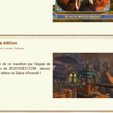
e édition
ent
,
course
,
Azshara
on de ce marathon par l'équipe de
iles de JEUXVIDEO.COM , laissez
édition du Dakar d'Azeroth !