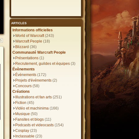
ARTICLES
Informations officielles
World of Warcraft
(243)
35
Warcraft People
(18)
Blizzard
(36)
Communauté Warcraft People
Présentations
(1)
Recrutement, guildes et équipes
(3)
Évènements
Évènements
(172)
Projets d'évènements
(2)
Concours
(58)
Créations
Illustrations et fan arts
(251)
Fiction
(45)
Vidéo et machinima
(166)
Musique
(50)
Fansites et blogs
(11)
Podcasts et videocasts
(154)
Cosplay
(23)
Inclassable
(23)