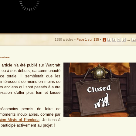
1350 articles •
Page
1
sur
135
•
...
1
2
3
4
5
1
rmeture
rticle n'a été publié sur Warcraft
l a eu à ses débuts, sa communauté
nce totale. Il semblerait que les
 intéressent de moins en moins de
des anciens qui sont passés à autre
ation d'aller plus loin et laissé
 néanmoins permis de faire de
 moments inoubliables, comme par
sion Mists of Pandaria
. Je tiens à
participé activement au projet !