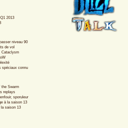
d Q1 2013
3
 passer niveau 90
ts de vol
ès Cataclysm
 WoW
lexité
ts spéciaux connu
f the Swarm
s replays
enfouir, sporuleur
ge à la saison 13
la saison 13