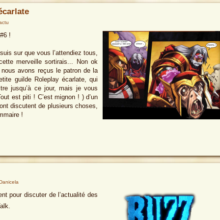
écarlate
-actu
#6 !
 suis sur que vous l’attendiez tous,
te merveille sortirais... Non ok
e nous avons reçus le patron de la
tite guilde Roleplay écarlate, qui
re jusqu’à ce jour, mais je vous
out est piti ! C’est mignon ! ) d’un
nt discutent de plusieurs choses,
ommaire !
Danicela
t pour discuter de l’actualité des
alk.